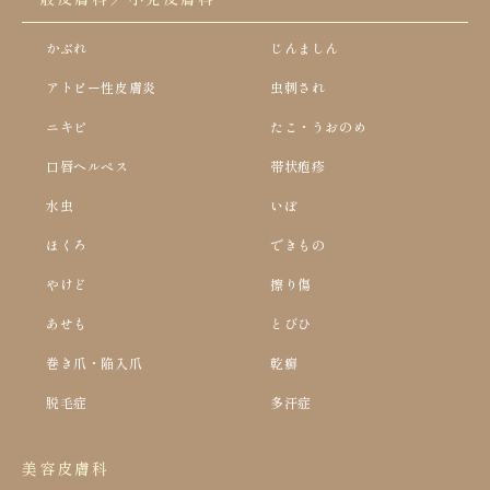
かぶれ
じんましん
アトピー性皮膚炎
虫刺され
ニキビ
たこ・うおのめ
口唇ヘルペス
帯状疱疹
水虫
いぼ
ほくろ
できもの
やけど
擦り傷
あせも
とびひ
巻き爪・陥入爪
乾癬
脱毛症
多汗症
美容皮膚科